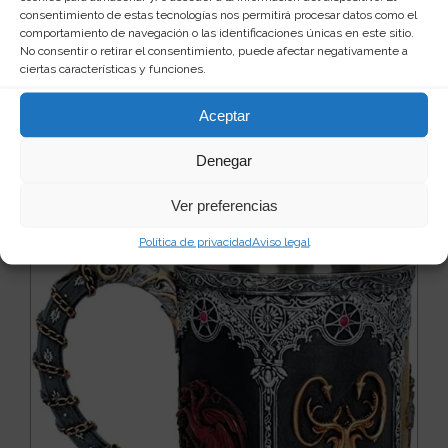
consentimiento de estas tecnologías nos permitirá procesar datos como el
comportamiento de navegación o las identificaciones únicas en este sitio.
Estatua con forma de plátano y pato
No consentir o retirar el consentimiento, puede afectar negativamente a
ciertas características y funciones.
La imaginación no tiene limite. Cuando creías que ya
nada te podía sorprender ¡zas! ahí lo tienes, t...
Leer
más
Aceptar
29
11 €
Denegar
Ver producto
Ver preferencias
Política de privacidad
Aviso legal