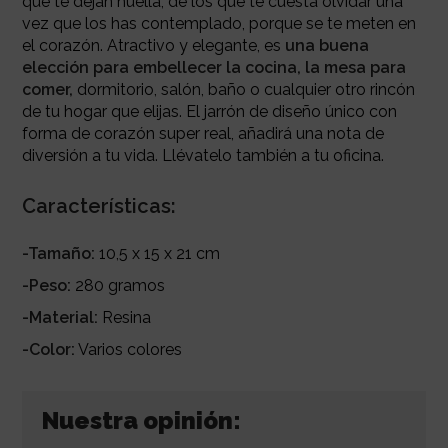
que te dejan huella, de los que te cuesta olvidar una
vez que los has contemplado, porque se te meten en
el corazón. Atractivo y elegante, es
una buena
elección para embellecer la cocina, la mesa para
comer,
dormitorio, salón, baño o cualquier otro rincón
de tu hogar que elijas.
El jarrón de diseño único con
forma de corazón super real, añadirá una nota de
diversión a tu vida. Llévatelo también a tu oficina.
Características:
-Tamaño:
10,5 x 15 x 21 cm
-Peso:
280 gramos
-Material:
Resina
-Color:
Varios colores
Nuestra opinión: