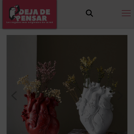
Los regalos más originales de la red