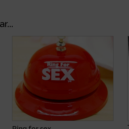
r...
Ring for sex