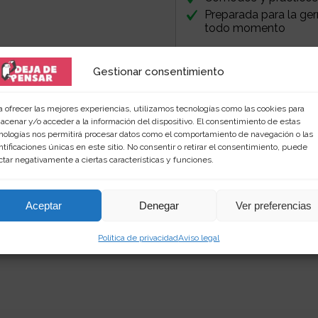
Preparada para la ger
todo momento
Gestionar consentimiento
a ofrecer las mejores experiencias, utilizamos tecnologías como las cookies para
acenar y/o acceder a la información del dispositivo. El consentimiento de estas
nologías nos permitirá procesar datos como el comportamiento de navegación o las
ntificaciones únicas en este sitio. No consentir o retirar el consentimiento, puede
 amante de las palabras y de los productos singular
ctar negativamente a ciertas características y funciones.
rimientos en
dejadepensar.com
. Me gusta el mar y dis
Aceptar
Denegar
Ver preferencias
Política de privacidad
Aviso legal