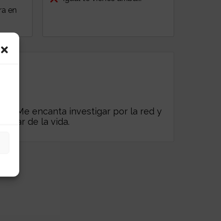
ra en
es. Me encanta investigar por la red y
frutar de la vida.