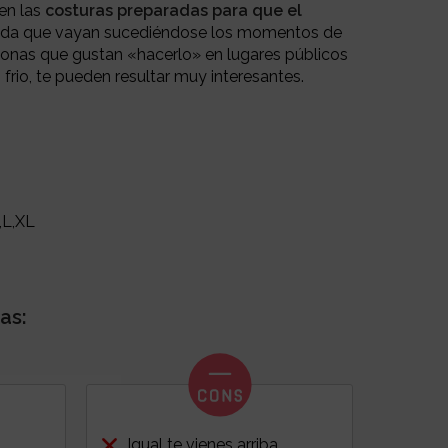
en las
costuras preparadas para que el
da que vayan sucediéndose los momentos de
rsonas que gustan «hacerlo» en lugares públicos
 frio, te pueden resultar muy interesantes.
,L,XL
as:
s
Igual te vienes arriba...