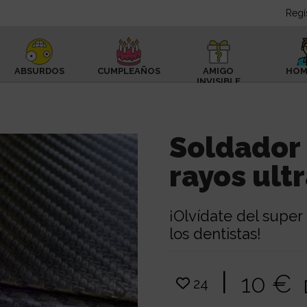
Regí
ABSURDOS
CUMPLEAÑOS
AMIGO
HOM
INVISIBLE
Soldador 
rayos ult
¡Olvídate del super
los dentistas!
|
10 €
24