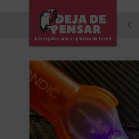
Los regalos más originales de la red