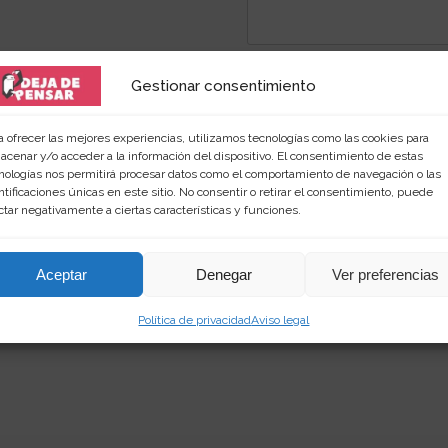
Gestionar consentimiento
a ofrecer las mejores experiencias, utilizamos tecnologías como las cookies para
acenar y/o acceder a la información del dispositivo. El consentimiento de estas
nologías nos permitirá procesar datos como el comportamiento de navegación o las
 amante de las palabras y de los productos singular
ntificaciones únicas en este sitio. No consentir o retirar el consentimiento, puede
ctar negativamente a ciertas características y funciones.
rimientos en
dejadepensar.com
. Me gusta el mar y dis
Aceptar
Denegar
Ver preferencias
Política de privacidad
Aviso legal