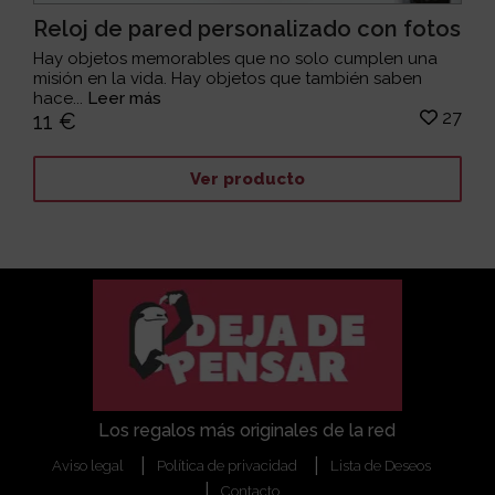
Reloj de pared personalizado con fotos
Hay objetos memorables que no solo cumplen una
misión en la vida. Hay objetos que también saben
hace...
Leer más
27
11 €
Ver producto
Los regalos más originales de la red
Aviso legal
Política de privacidad
Lista de Deseos
Contacto