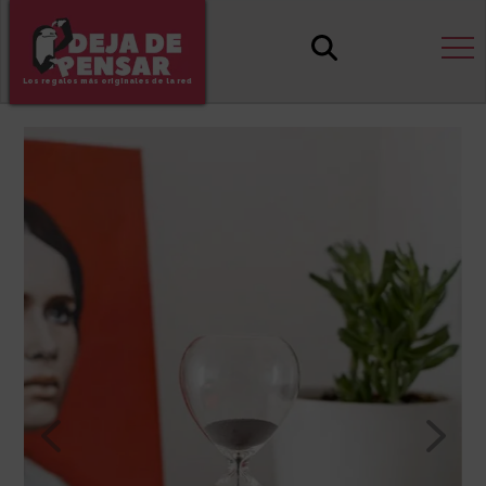
Los regalos más originales de la red