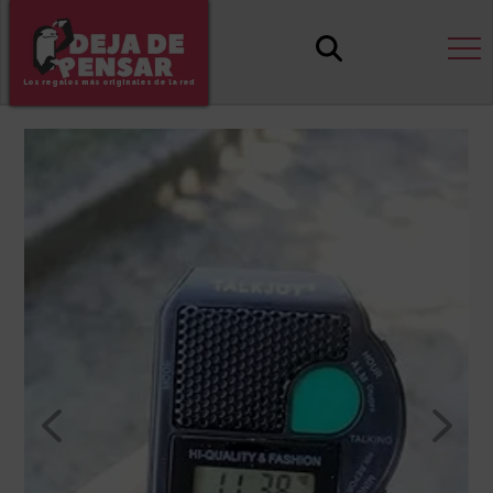
Los regalos más originales de la red