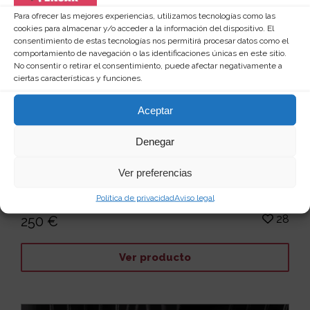
Para ofrecer las mejores experiencias, utilizamos tecnologías como las
cookies para almacenar y/o acceder a la información del dispositivo. El
consentimiento de estas tecnologías nos permitirá procesar datos como el
comportamiento de navegación o las identificaciones únicas en este sitio.
No consentir o retirar el consentimiento, puede afectar negativamente a
ciertas características y funciones.
Aceptar
Denegar
Reloj de pulsera vikingo hecho de
madera
Ver preferencias
Si estás buscando un regalo para hombre que sea
verdaderamente espectacular e impresionante, aquí
Política de privacidad
Aviso legal
lo...
Leer más
28
250 €
Ver producto