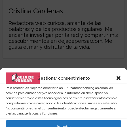
Cristina Cárdenas
Redactora web curiosa, amante de las
palabras y de los productos singulares. Me
encanta investigar por la red y compartir mis
descubrimientos en
dejadepensar.com
. Me
gusta el mar y disfrutar de la vida.
Gestionar consentimiento
Para ofrecer las mejores experiencias, utilizamos tecnologías como las
cookies para almacenar y/o acceder a la información del dispositivo. El
consentimiento de estas tecnologías nos permitirá procesar datos como el
comportamiento de navegación o las identificaciones únicas en este sitio.
No consentir o retirar el consentimiento, puede afectar negativamente a
ciertas características y funciones.
Aceptar