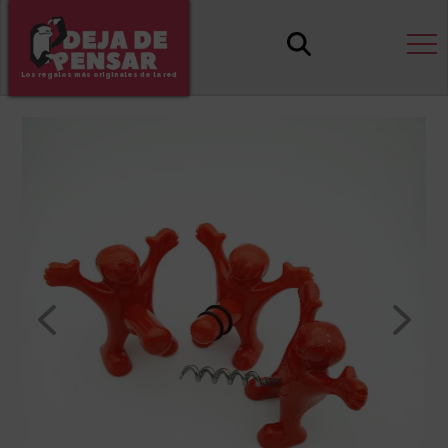
Los regalos más originales de la red