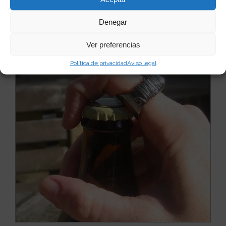
Denegar
Quizás te puede interesar...
Ver preferencias
Política de privacidad
Aviso legal