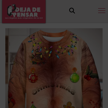
Los regalos más originales de la red