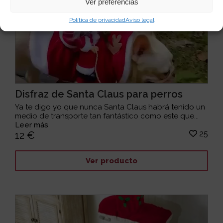
Ver preferencias
Política de privacidad
Aviso legal
Disfraz de Santa Claus para perros
Ya te digo yo que nunca Santa Claus habrá tenido un
medio de transporte tan fantástico como este que...
Leer más
25
12 €
Ver producto