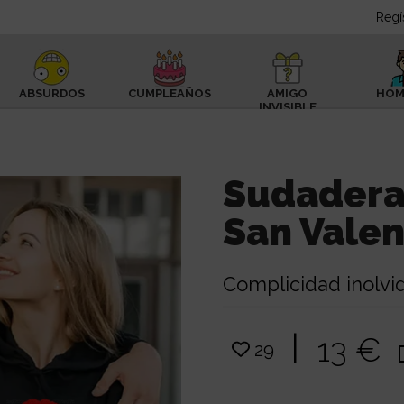
Regí
ABSURDOS
CUMPLEAÑOS
AMIGO
HOM
INVISIBLE
Sudadera 
San Valen
Complicidad inolvi
|
13 €
29