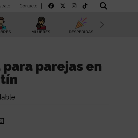
strate
Contacto
BRES
MUJERES
DESPEDIDAS
SAN VALENTÍN
para parejas en
tín
dable