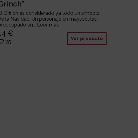
Grinch"
El Grinch es considerado ya todo un símbolo
de la Navidad. Un personaje en mayúsculas,
preocupado ún...
Leer más
14 €
Ver producto
25