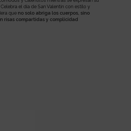
cómodos y calentitos mientras se expresan su
elebra el día de San Valentín con estilo y
dera que
no solo abriga los cuerpos, sino
n risas compartidas y complicidad