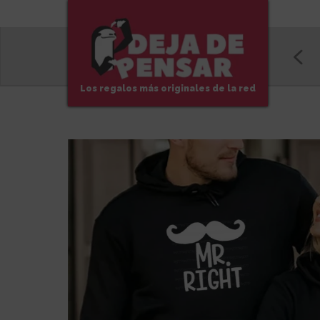
Los regalos más originales de la red