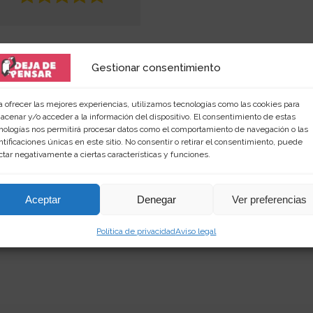
Gestionar consentimiento
a ofrecer las mejores experiencias, utilizamos tecnologías como las cookies para
acenar y/o acceder a la información del dispositivo. El consentimiento de estas
nologías nos permitirá procesar datos como el comportamiento de navegación o las
ntificaciones únicas en este sitio. No consentir o retirar el consentimiento, puede
 amante de las palabras y de los productos singular
ctar negativamente a ciertas características y funciones.
rimientos en
dejadepensar.com
. Me gusta el mar y dis
Aceptar
Denegar
Ver preferencias
Política de privacidad
Aviso legal