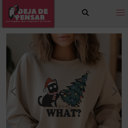
Los regalos más originales de la red