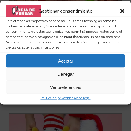
Gestionar consentimiento
Para ofrecer las mejores experiencias, utilizamos tecnologías como las
cookies para almacenar y/o acceder a la información del dispositivo. El
consentimiento de estas tecnologías nos permitirá procesar datos como el
comportamiento de navegación o las identificaciones únicas en este sitio.
No consentir o retirar el consentimiento, puede afectar negativamente a
ciertas características y funciones.
Sudadera con torso peludo navideño
Aceptar
Estas fiestas de navidad lo vas a petar, sí o sí, porque
en como te presentes a la cena de gala de t...
Leer
más
Denegar
23
35 €
Ver preferencias
Ver producto
Política de privacidad
Aviso legal