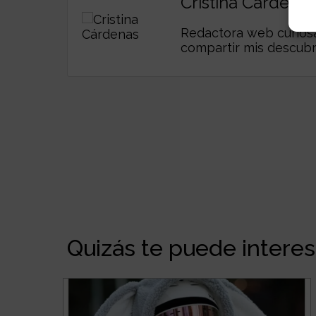
Cristina Cárdenas
Redactora web curiosa,
compartir mis descub
Quizás te puede interesa