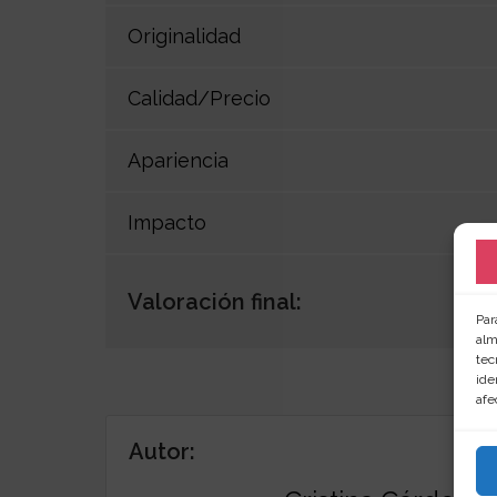
Originalidad
Calidad/Precio
Apariencia
Impacto
Valoración final:
Par
alm
tec
ide
afe
Autor: