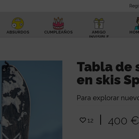
Regí
ABSURDOS
CUMPLEAÑOS
AMIGO
HOM
INVISIBLE
Tabla de 
en skis S
Para explorar nuev
|
400 
12