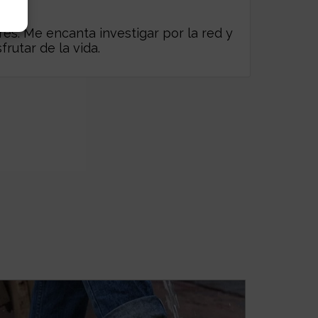
es. Me encanta investigar por la red y
frutar de la vida.