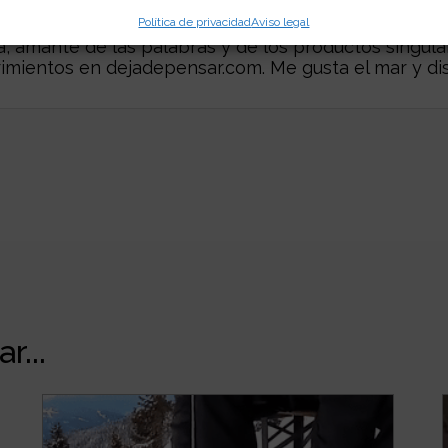
Política de privacidad
Aviso legal
 amante de las palabras y de los productos singular
rimientos en
dejadepensar.com
. Me gusta el mar y dis
r...