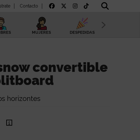
strate
Contacto
BRES
MUJERES
DESPEDIDAS
SAN VALENTÍN
snow convertible
plitboard
os horizontes
€