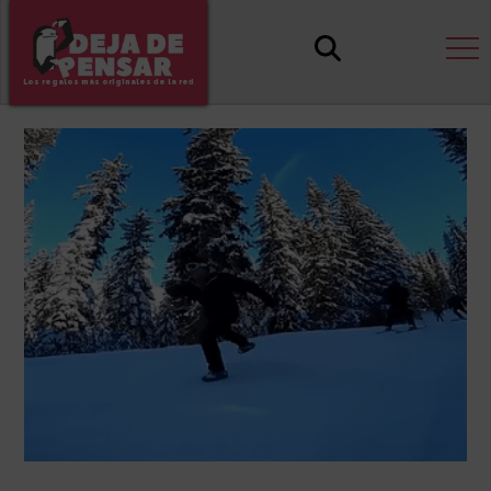
Los regalos más originales de la red