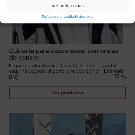
Ver preferencias
Política de privacidad
Aviso legal
Cubierta para casco esquí con orejas
de conejo
El gorro perfecto para elevar tu estilo en las pistas de
esquí ha llegado: el gorro divertido con or...
Leer más
25
8 €
Ver producto