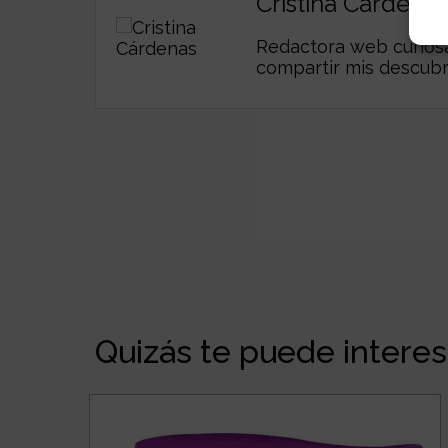
Cristina Cárdenas
Redactora web curiosa,
compartir mis descub
Quizás te puede interesa