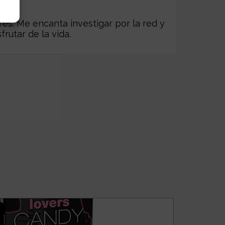
es. Me encanta investigar por la red y
frutar de la vida.