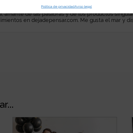
Política de privacidad
Aviso legal
 amante de las palabras y de los productos singular
rimientos en
dejadepensar.com
. Me gusta el mar y dis
r...