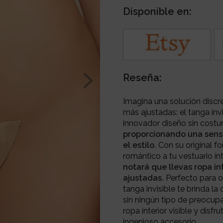
Disponible en:
Reseña:
Imagina una solución disc
más ajustadas: el tanga in
innovador diseño sin costu
proporcionando una sensa
el estilo.
Con su original f
romántico a tu vestuario ín
notará que llevas ropa in
ajustadas.
Perfecto para oc
tanga invisible te brinda la
sin ningún tipo de preocup
ropa interior visible y disfr
ingenioso accesorio.