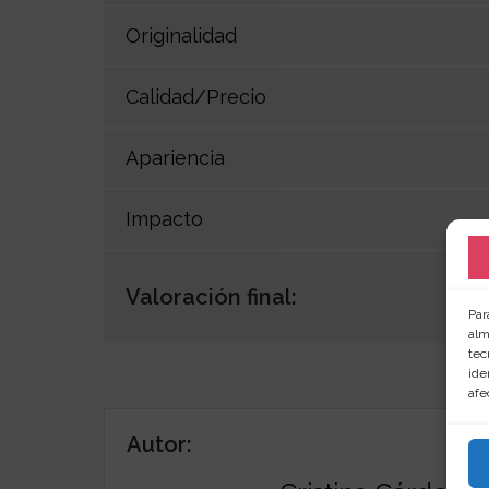
Originalidad
Calidad/Precio
Apariencia
Impacto
Valoración final:
Par
alm
tec
ide
afe
Autor: