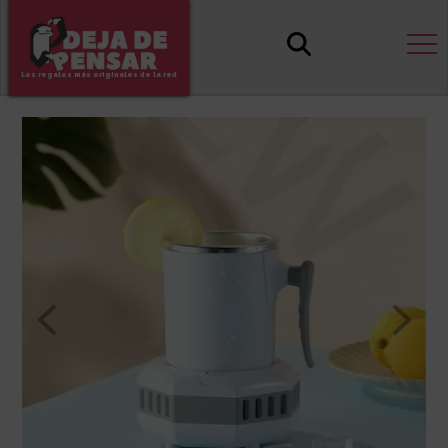
Los regalos más originales de la red