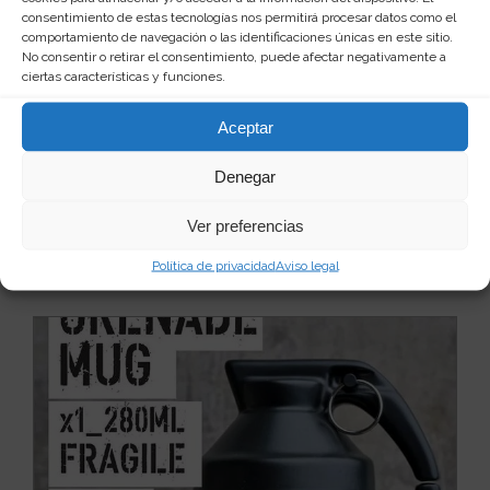
consentimiento de estas tecnologías nos permitirá procesar datos como el
comportamiento de navegación o las identificaciones únicas en este sitio.
No consentir o retirar el consentimiento, puede afectar negativamente a
ciertas características y funciones.
Taza divertida con culo nariz de cerdo
Cuando suena el despertador por las mañanas, te
Aceptar
dan ganas de coger un enorme martillo y pegarle un
m...
Leer más
Denegar
25
9 €
Ver preferencias
Ver producto
Política de privacidad
Aviso legal