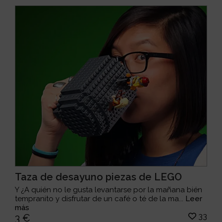
Taza de desayuno piezas de LEGO
Y ¿A quién no le gusta levantarse por la mañana bién
tempranito y disfrutar de un café o té de la ma...
Leer
más
33
3 €