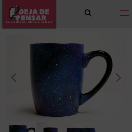
Los regalos más originales de la red