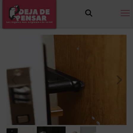
Los regalos más originales de la red