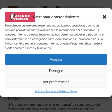
Gestionar consentimiento
Para ofrecer las mejores experiencias, utilizamos tecnologías como las
cookies para almacenar y/o acceder a la información del dispositivo. El
consentimiento de estas tecnologías nos permitirá procesar datos como el
comportamiento de navegación o las identificaciones únicas en este sitio.
No consentir o retirar el consentimiento, puede afectar negativamente a
ciertas características y funciones.
Aceptar
Denegar
Ver preferencias
Política de privacidad
Aviso legal
Tope de puerta pesado con asa de
forja
¿Muchas corrientes de aire en casa? ¿Estás harto de
molestos ruidos y portazos innecesarios a todas ...