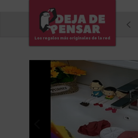
Los regalos más originales de la red