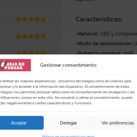
Características:
-Material:
ABS y componen
-Modo de alimentación:
U
–
Potencia nominal:
30W
-Tamaño:
9 x 6,5 cm
Gestionar consentimiento
a ofrecer las mejores experiencias, utilizamos tecnologías como las cookies para
acenar y/o acceder a la información del dispositivo. El consentimiento de estas
nologías nos permitirá procesar datos como el comportamiento de navegación o las
ntificaciones únicas en este sitio. No consentir o retirar el consentimiento, puede
ctar negativamente a ciertas características y funciones.
Aceptar
Denegar
Ver preferencias
Política de privacidad
Aviso legal