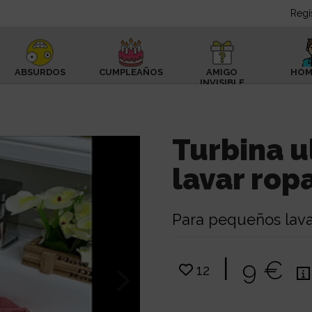
Regí
ABSURDOS
CUMPLEAÑOS
AMIGO
HOM
INVISIBLE
Turbina u
lavar ropa
Para pequeños lav
|
9 €
12