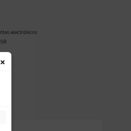
tes electrónicos
SB