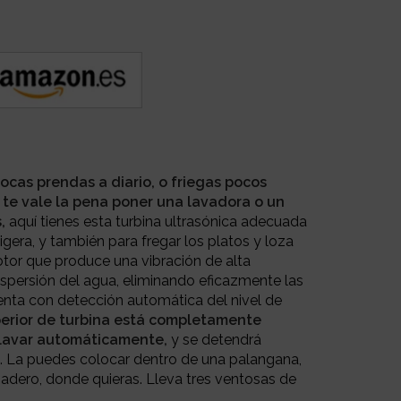
pocas prendas a diario, o friegas pocos
 te vale la pena poner una lavadora o un
,
aquí tienes esta turbina ultrasónica a
decuada
igera, y también para fregar los platos y loza
or que produce una vibración de alta
ispersión del agua, eliminando eficazmente las
nta con d
etección automática del nivel de
erior de turbina está completamente
lavar automáticamente,
y se detendrá
. L
a puedes colocar dentro de una palangana,
gadero, donde quieras. Lleva tres ventosas de