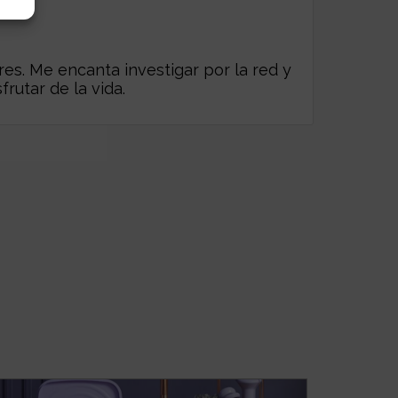
es. Me encanta investigar por la red y
frutar de la vida.