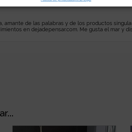
 amante de las palabras y de los productos singular
rimientos en
dejadepensar.com
. Me gusta el mar y dis
r...