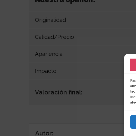
Originalidad
Calidad/Precio
Apariencia
Impacto
Par
alm
Valoración final:
tec
ide
afe
Autor: