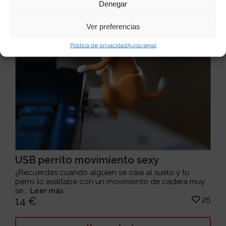
Denegar
Ver preferencias
Política de privacidad
Aviso legal
USB perrito movimiento sexy
¿Recuerdas cuando alguien se caía al suelo y tu
perro lo asaltaba con un movimiento de cadera muy
se...
Leer más
25
14 €