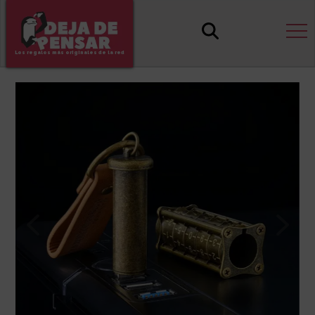
Los regalos más originales de la red