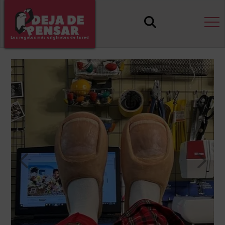
Los regalos más originales de la red