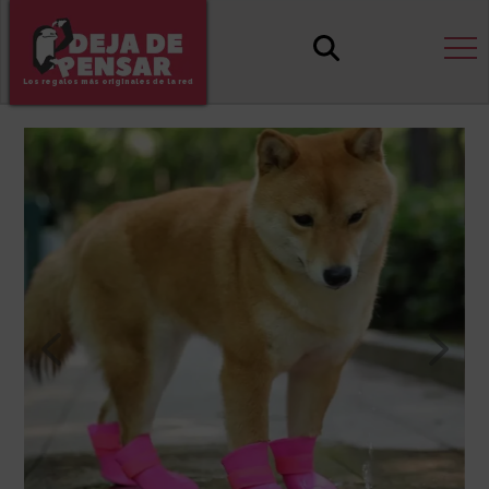
Los regalos más originales de la red