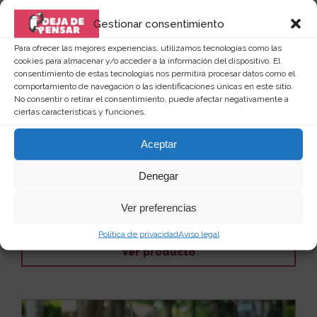
Gestionar consentimiento
Para ofrecer las mejores experiencias, utilizamos tecnologías como las
cookies para almacenar y/o acceder a la información del dispositivo. El
consentimiento de estas tecnologías nos permitirá procesar datos como el
comportamiento de navegación o las identificaciones únicas en este sitio.
No consentir o retirar el consentimiento, puede afectar negativamente a
ciertas características y funciones.
Aceptar
Gafas de sol redondas para gato y
perro
Denegar
Y yo creía que lo había visto todo en la vida. Pero no,
no era así. Acabo de ver a un lindo gatito, ...
Leer más
Ver preferencias
25
7 €
Política de privacidad
Aviso legal
Ver producto