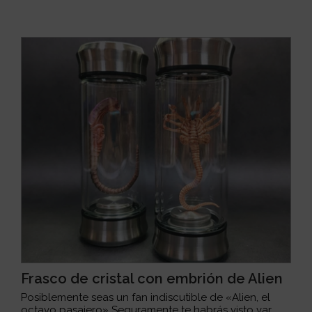
Frasco de cristal con embrión de Alien
Posiblemente seas un fan indiscutible de «Alien, el
octavo pasajero» Seguramente te habrás visto var...