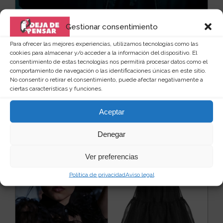
Máscara de Vecna de Strangers Things
Gestionar consentimiento
Un año más se acerca el día de Halloween. Si todavía
Para ofrecer las mejores experiencias, utilizamos tecnologías como las
no has decidido lo que te vas a poner, no dejes...
Leer
cookies para almacenar y/o acceder a la información del dispositivo. El
más
consentimiento de estas tecnologías nos permitirá procesar datos como el
14
18 €
comportamiento de navegación o las identificaciones únicas en este sitio.
No consentir o retirar el consentimiento, puede afectar negativamente a
ciertas características y funciones.
Ver producto
Aceptar
Denegar
Ver preferencias
Política de privacidad
Aviso legal