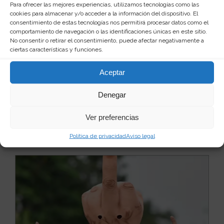
Para ofrecer las mejores experiencias, utilizamos tecnologías como las
cookies para almacenar y/o acceder a la información del dispositivo. El
consentimiento de estas tecnologías nos permitirá procesar datos como el
comportamiento de navegación o las identificaciones únicas en este sitio.
No consentir o retirar el consentimiento, puede afectar negativamente a
ciertas características y funciones.
Mascara del payaso de la película "IT"
Si buscas entretenimiento, susto y diversión para las
Aceptar
fiestas de Halloween, carnavales o cualquier ...
Leer
más
11
20 €
Denegar
Ver preferencias
Ver producto
Política de privacidad
Aviso legal