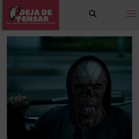
Los regalos más originales de la red