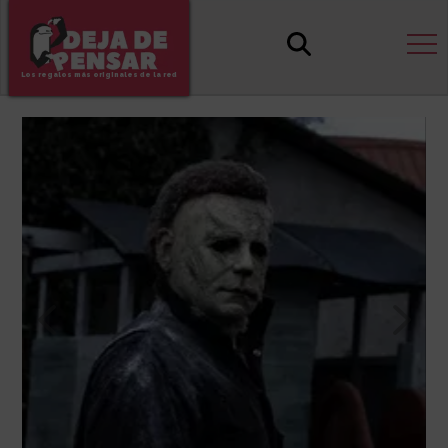
Los regalos más originales de la red