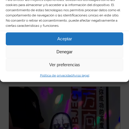
cookies para almacenar y/o acceder a la información del dispositivo. El
consentimiento de estas tecnologías nos permitirá procesar datos como el
comportamiento de navegación o las identificaciones únicas en este sitio.
No consentir o retirar el consentimiento, puede afectar negativamente a
ciertas características y funciones.
Mascara del payaso de la película "IT"
Si buscas entretenimiento, susto y diversión para las
Aceptar
fiestas de Halloween, carnavales o cualquier ...
Leer
más
11
20 €
Denegar
Ver preferencias
Ver producto
Política de privacidad
Aviso legal