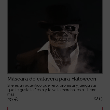
Máscara de calavera para Haloween
Si eres un auténtico guerrero, bromista y juerguista,
que te gusta la fiesta y te va la marcha, esta...
Leer
más
13
20 €