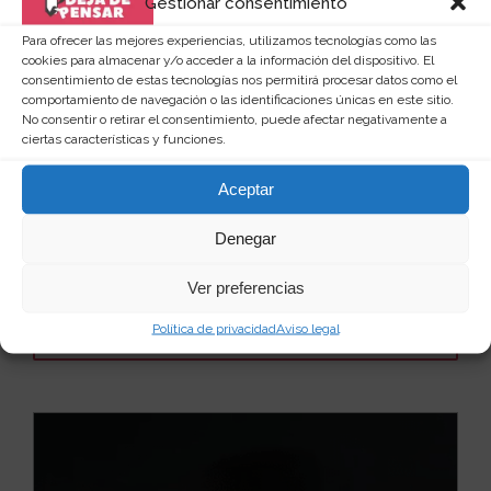
Gestionar consentimiento
Para ofrecer las mejores experiencias, utilizamos tecnologías como las
cookies para almacenar y/o acceder a la información del dispositivo. El
consentimiento de estas tecnologías nos permitirá procesar datos como el
comportamiento de navegación o las identificaciones únicas en este sitio.
No consentir o retirar el consentimiento, puede afectar negativamente a
ciertas características y funciones.
Mascara LED inteligente control por
aplicación
Aceptar
Si te gusta impresionar, destacar, asustar o causar
Denegar
horror, esta máscara LED inteligente controlada ...
Leer más
25
40 €
Ver preferencias
Política de privacidad
Aviso legal
Ver producto