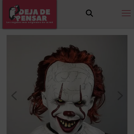
Los regalos más originales de la red