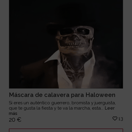
Máscara de calavera para Haloween
Si eres un auténtico guerrero, bromista y juerguista,
que te gusta la fiesta y te va la marcha, esta...
Leer
más
13
20 €