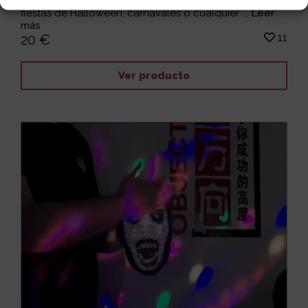
Si buscas entretenimiento, susto y diversión para las
fiestas de Halloween, carnavales o cualquier ...
Leer
más
11
20 €
Ver producto