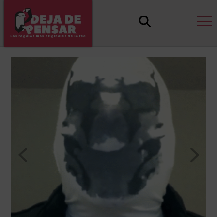
Los regalos más originales de la red