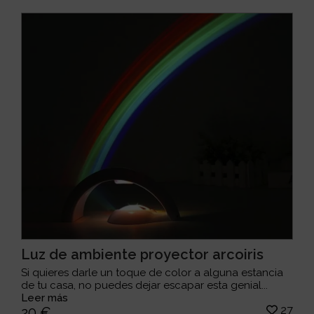
Luz de ambiente proyector arcoiris
Si quieres darle un toque de color a alguna estancia
de tu casa, no puedes dejar escapar esta genial...
Leer más
27
20 €