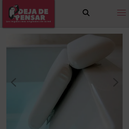
Los regalos más originales de la red