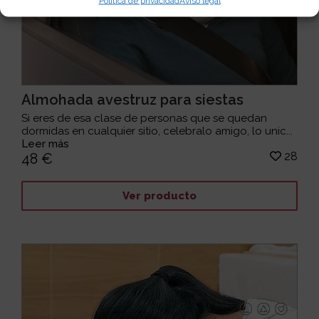
Política de privacidad
Aviso legal
Almohada avestruz para siestas
Si eres de esa clase de personas que se quedan
dormidas en cualquier sitio, celebralo amigo, lo unic...
Leer más
28
48 €
Ver producto