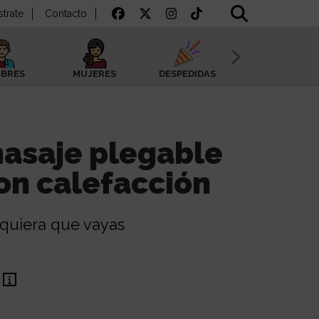
strate
Contacto
BRES
MUJERES
DESPEDIDAS
SAN VALENTÍN
masaje plegable
con calefacción
uiera que vayas