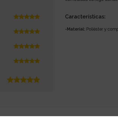
Características:
-Material:
Poliéster y com