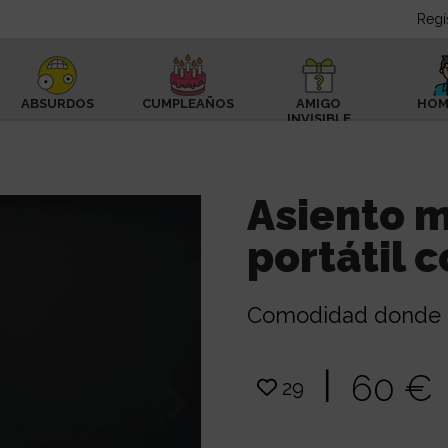
Regí
ABSURDOS
CUMPLEAÑOS
AMIGO
HOM
INVISIBLE
Asiento 
portátil 
Comodidad donde q
|
60 €
29