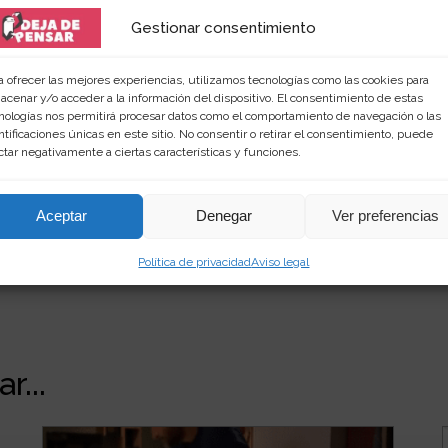
Gestionar consentimiento
 amante de las palabras y de los productos singular
a ofrecer las mejores experiencias, utilizamos tecnologías como las cookies para
rimientos en
dejadepensar.com
. Me gusta el mar y dis
acenar y/o acceder a la información del dispositivo. El consentimiento de estas
nologías nos permitirá procesar datos como el comportamiento de navegación o las
ntificaciones únicas en este sitio. No consentir o retirar el consentimiento, puede
ctar negativamente a ciertas características y funciones.
Aceptar
Denegar
Ver preferencias
Política de privacidad
Aviso legal
r...