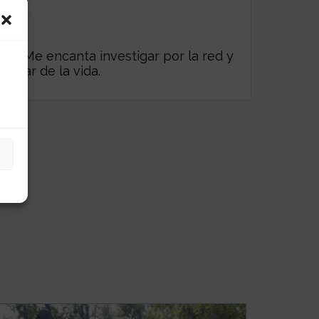
es. Me encanta investigar por la red y
frutar de la vida.