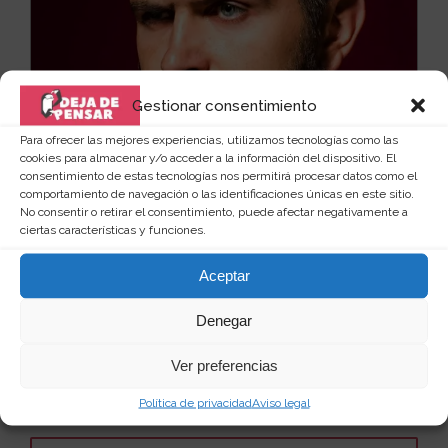
Gestionar consentimiento
Para ofrecer las mejores experiencias, utilizamos tecnologías como las
cookies para almacenar y/o acceder a la información del dispositivo. El
consentimiento de estas tecnologías nos permitirá procesar datos como el
comportamiento de navegación o las identificaciones únicas en este sitio.
No consentir o retirar el consentimiento, puede afectar negativamente a
ciertas características y funciones.
Aceptar
Mini bolas de navidad para la barba
Denegar
La moda de las barbas ya lleva algún tiempo entre
Ver preferencias
nosotros, y se podría decir que algunos ya han enc...
Leer más
35
9 €
Política de privacidad
Aviso legal