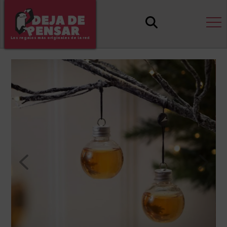
Los regalos más originales de la red