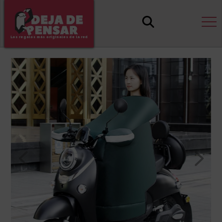
Los regalos más originales de la red