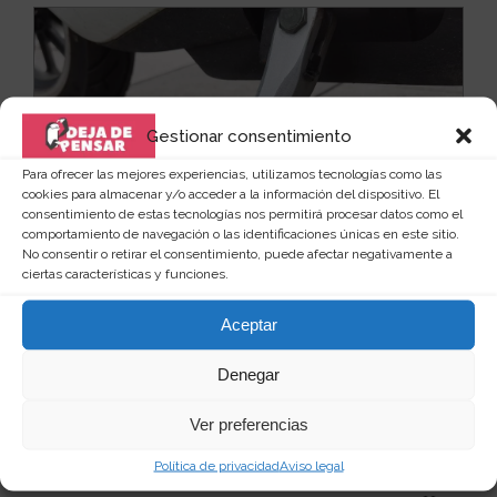
Gestionar consentimiento
Para ofrecer las mejores experiencias, utilizamos tecnologías como las
cookies para almacenar y/o acceder a la información del dispositivo. El
consentimiento de estas tecnologías nos permitirá procesar datos como el
comportamiento de navegación o las identificaciones únicas en este sitio.
No consentir o retirar el consentimiento, puede afectar negativamente a
ciertas características y funciones.
Aceptar
Denegar
Cubierta de zapatilla para caballete
moto
Ver preferencias
Tienes moto? Quieres que el simple acto de apoyarla
en el suelo se convierta en algo único y diverti...
Leer
Política de privacidad
Aviso legal
más