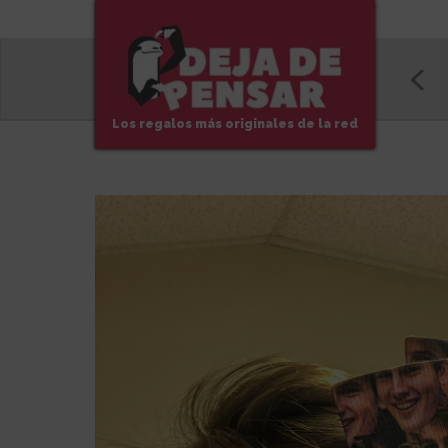
Los regalos más originales de la red