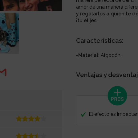
manera perfecta de dar un g
amor de una manera difere
y regalarlos a quien te d
¡tu elijes!
Características:
-Material:
Algodón.
Ventajas y desventaj
El efecto es impacta