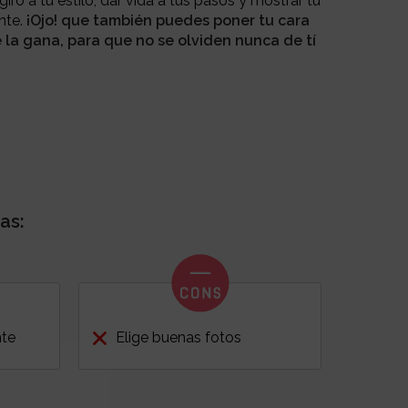
iro a tu estilo, dar vida a tus pasos y mostrar tu
nte.
¡Ojo! que también puedes poner tu cara
é la gana, para que no se olviden nunca de tí
as:
nte
Elige buenas fotos