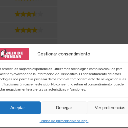
Gestionar consentimiento
a ofrecer las mejores experiencias, utilizamos tecnologías como las cookies para
acenar y/o acceder a la información del dispositivo. El consentimiento de estas
nologías nos permitirá procesar datos como el comportamiento de navegación o las
ntificaciones únicas en este sitio. No consentir o retirar el consentimiento, puede
ctar negativamente a ciertas características y funciones.
Aceptar
Denegar
Ver preferencias
 amante de las palabras y de los productos singular
rimientos en
dejadepensar.com
. Me gusta el mar y dis
Política de privacidad
Aviso legal