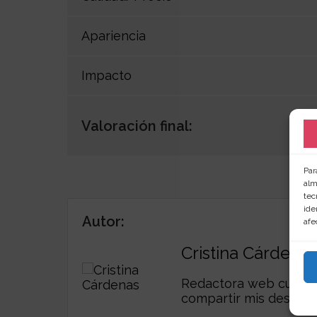
Apariencia
Impacto
Valoración final:
Par
alm
tec
ide
Autor:
afe
Cristina Cárdenas
Redactora web curiosa,
compartir mis descub