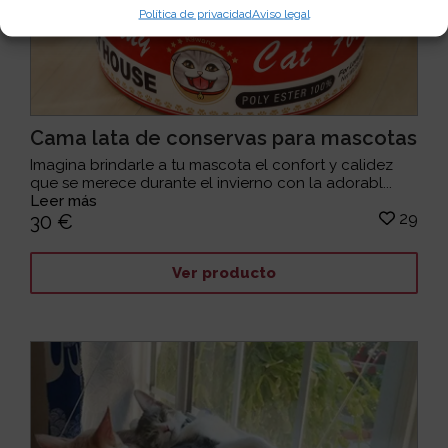
Política de privacidad
Aviso legal
Cama lata de conservas para mascotas
Imagina brindarle a tu mascota el confort y calidez
que se merece durante el invierno con la adorabl...
Leer más
29
30 €
Ver producto