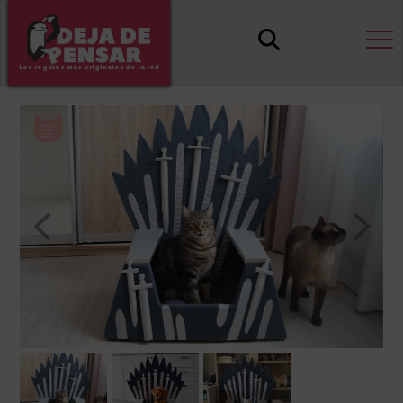
Los regalos más originales de la red