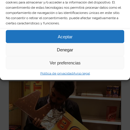
cookies para almacenar y/o acceder a la información del dispositivo. El
consentimiento de estas tecnologías nos permitirá procesar datos como el
comportamiento de navegación o las identificaciones únicas en este sitio.
No consentir o retirar el consentimiento, puede afectar negativamente a
Pasta con forma de pene
ciertas características y funciones.
De pequeños teníamos la sopa de letras. Ahora que
somos más grandes podemos buscar algo más
Aceptar
picante ...
Leer más
23
7 €
Denegar
Ver producto
Ver preferencias
Política de privacidad
Aviso legal