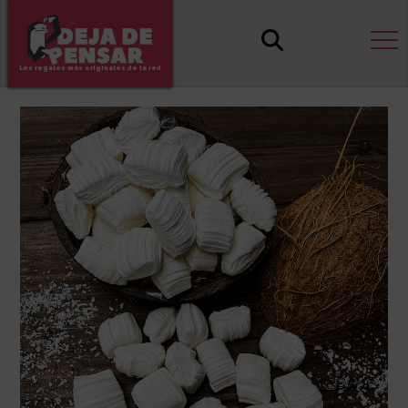
Los regalos más originales de la red