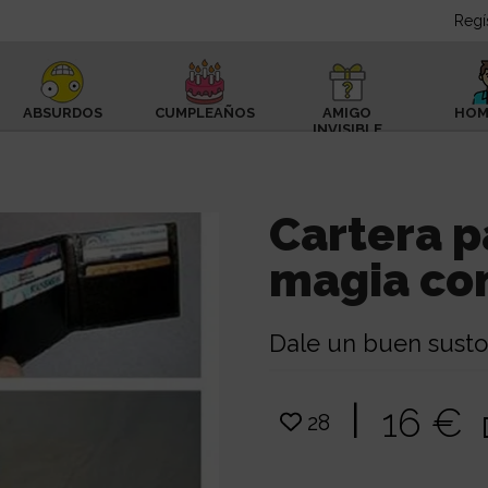
Regí
ABSURDOS
CUMPLEAÑOS
AMIGO
HOM
INVISIBLE
Cartera p
magia co
Dale un buen susto
|
16 €
28