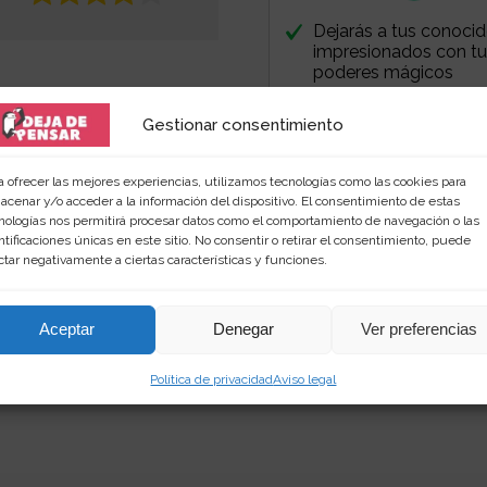
Dejarás a tus conoci
impresionados con t
poderes mágicos
Gestionar consentimiento
a ofrecer las mejores experiencias, utilizamos tecnologías como las cookies para
acenar y/o acceder a la información del dispositivo. El consentimiento de estas
nologías nos permitirá procesar datos como el comportamiento de navegación o las
ntificaciones únicas en este sitio. No consentir o retirar el consentimiento, puede
ctar negativamente a ciertas características y funciones.
 amante de las palabras y de los productos singular
rimientos en
dejadepensar.com
. Me gusta el mar y dis
Aceptar
Denegar
Ver preferencias
Política de privacidad
Aviso legal