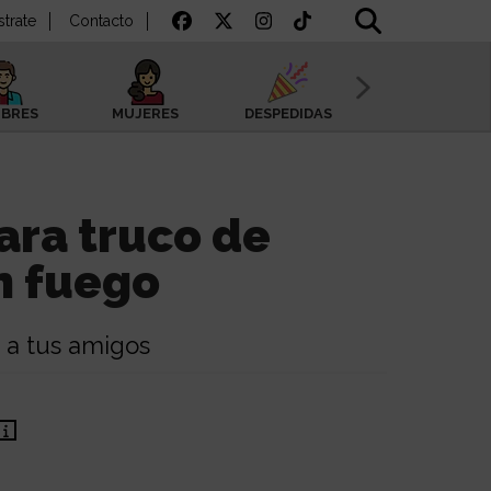
strate
Contacto
BRES
MUJERES
DESPEDIDAS
SAN VALENTÍN
ara truco de
n fuego
 a tus amigos