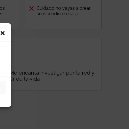
dos
Cuidado no vayas a crear
us
un incendio en casa
es. Me encanta investigar por la red y
frutar de la vida.