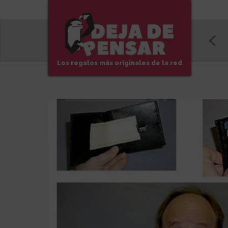
Los regalos más originales de la red