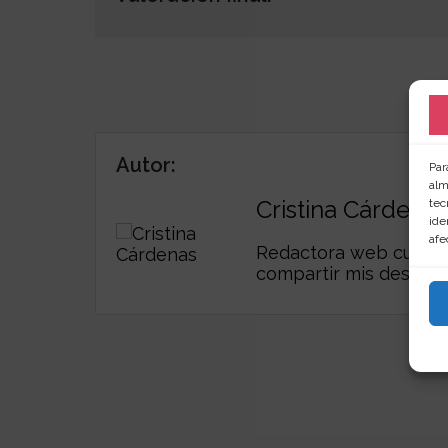
Autor:
Par
alm
Cristina Cárdenas
tec
ide
afe
Redactora web curiosa,
compartir mis descub