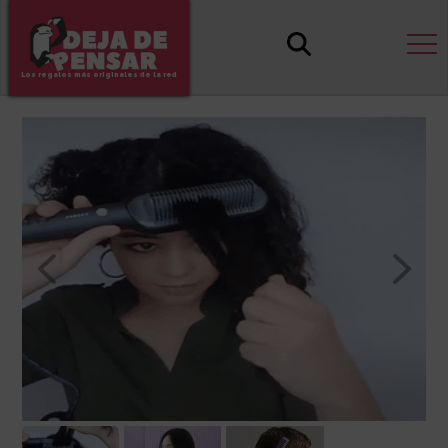
Los regalos más originales de la red