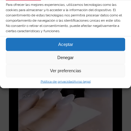
Para ofrecer las mejores experiencias, utilizamos tecnologías como las
cookies para almacenar y/o acceder a la información del dispositivo. El
consentimiento de estas tecnologías nos permitirá procesar datos como el
comportamiento de navegación o las identificaciones únicas en este sitio.
No consentir o retirar el consentimiento, puede afectar negativamente a
Gorra de beisbol con pelo
ciertas características y funciones.
Estás en casa tumbado en el sofá, desaliñado y con
el pelo hecho unos zorros, y de pronto una invita...
Aceptar
Leer más
27
9 €
Denegar
Ver producto
Ver preferencias
Política de privacidad
Aviso legal