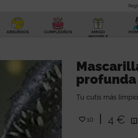
Regí
ABSURDOS
CUMPLEAÑOS
AMIGO
HOM
INVISIBLE
Mascarill
profunda
Tu cutis más limpi
|
4 €
10