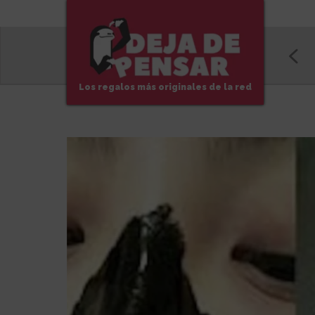
Los regalos más originales de la red