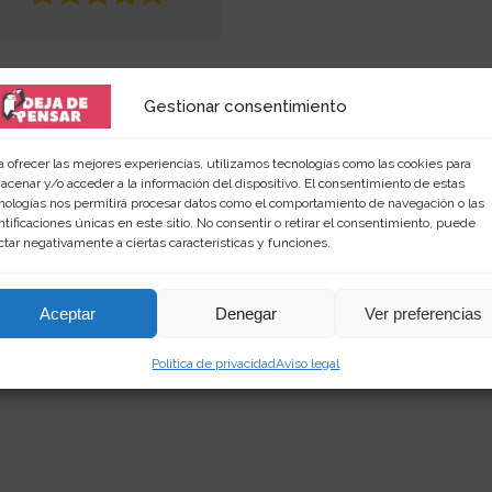
Gestionar consentimiento
a ofrecer las mejores experiencias, utilizamos tecnologías como las cookies para
acenar y/o acceder a la información del dispositivo. El consentimiento de estas
nologías nos permitirá procesar datos como el comportamiento de navegación o las
ntificaciones únicas en este sitio. No consentir o retirar el consentimiento, puede
 amante de las palabras y de los productos singular
ctar negativamente a ciertas características y funciones.
rimientos en
dejadepensar.com
. Me gusta el mar y dis
Aceptar
Denegar
Ver preferencias
Política de privacidad
Aviso legal