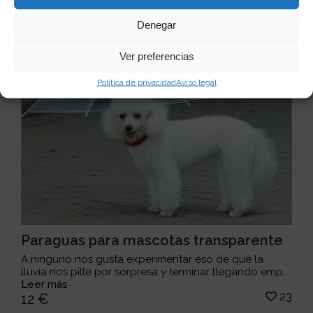
Denegar
Ver preferencias
Política de privacidad
Aviso legal
Paraguas para mascotas transparente
A ninguno nos gusta experimentar eso de que la
lluvia nos pille por sorpresa y terminar llegando emp...
Leer más
23
12 €