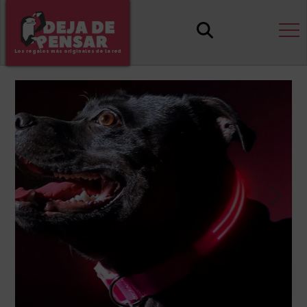
Los regalos más originales de la red