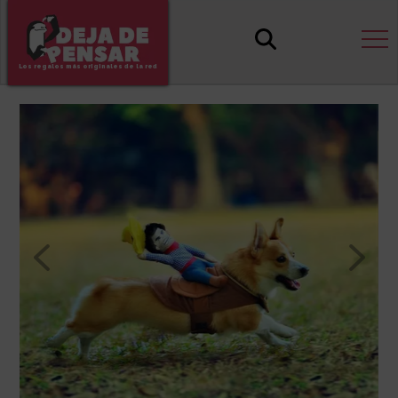
Los regalos más originales de la red