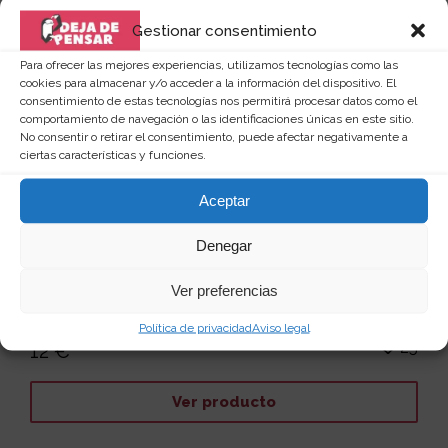
Gestionar consentimiento
Para ofrecer las mejores experiencias, utilizamos tecnologías como las
cookies para almacenar y/o acceder a la información del dispositivo. El
consentimiento de estas tecnologías nos permitirá procesar datos como el
comportamiento de navegación o las identificaciones únicas en este sitio.
No consentir o retirar el consentimiento, puede afectar negativamente a
ciertas características y funciones.
Aceptar
Denegar
Disfraz de Santa Claus para perros
Ver preferencias
Ya te digo yo que nunca Santa Claus habrá tenido un
medio de transporte tan fantástico como este que...
Política de privacidad
Aviso legal
Leer más
25
12 €
Ver producto