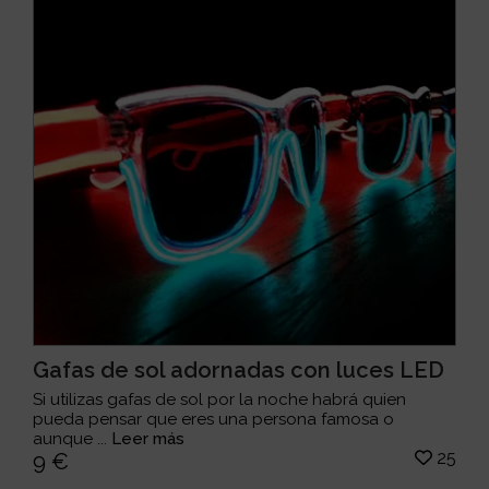
Gafas de sol adornadas con luces LED
Si utilizas gafas de sol por la noche habrá quien
pueda pensar que eres una persona famosa o
aunque ...
Leer más
25
9 €