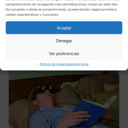
Gafas de sol espía
comportamiento de navegación o las identificaciones únicas en este sitio.
No consentir o retirar el consentimiento, puede afectar negativamente a
Cúbrete las espaldas tu mismo con estas originales
ciertas características y funciones.
gafas de sol, espía con espejo. Gracias a su senc...
Leer más
28
5 €
Aceptar
Denegar
Ver producto
Ver preferencias
Política de privacidad
Aviso legal