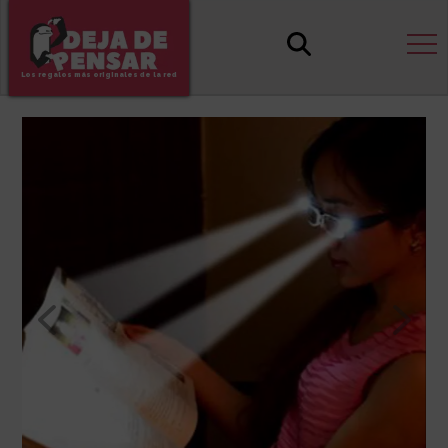
Los regalos más originales de la red