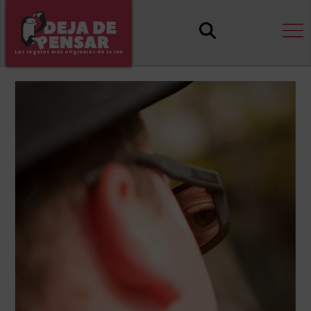
Los regalos más originales de la red