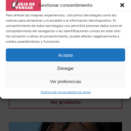
Gestionar consentimiento
Para ofrecer las mejores experiencias, utilizamos tecnologías como las
cookies para almacenar y/o acceder a la información del dispositivo. El
consentimiento de estas tecnologías nos permitirá procesar datos como el
comportamiento de navegación o las identificaciones únicas en este sitio.
No consentir o retirar el consentimiento, puede afectar negativamente a
ciertas características y funciones.
Aceptar
Gafas de sol con visera incorporada
Denegar
Estas son las gafas perfectas, para todos aquellos
que gustan de disfrutar de lo lindo del aire libr...
Leer
más
Ver preferencias
25
6 €
Política de privacidad
Aviso legal
Ver producto