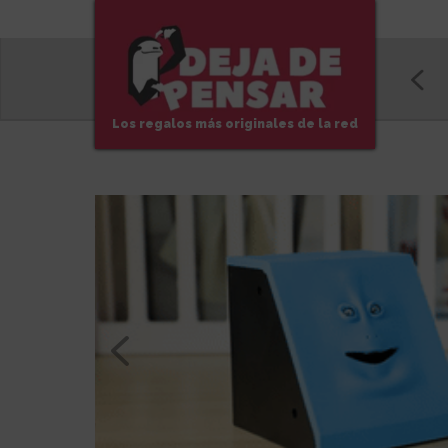
Los regalos más originales de la red