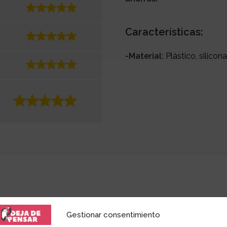
Características:
-Material:
Plástico, silico
 amante de las palabras y de los productos singular
Gestionar consentimiento
rimientos en
dejadepensar.com
. Me gusta el mar y dis