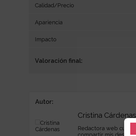
Calidad/Precio
Apariencia
Impacto
Valoración final:
Autor:
Cristina Cárdenas
Redactora web curiosa,
compartir mis descub