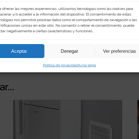
a ofrecer las mejores experiencias, utilizamos tecnologías como las cookies para
acenar y/o acceder a la información del dispositivo. El consentimiento de estas
nologías nos permitirá procesar datos como el comportamiento de navegación o las
ntificaciones únicas en este sitio. No consentir o retirar el consentimiento, puede
ctar negativamente a ciertas características y funciones.
Aceptar
Denegar
Ver preferencias
Política de privacidad
Aviso legal
r...