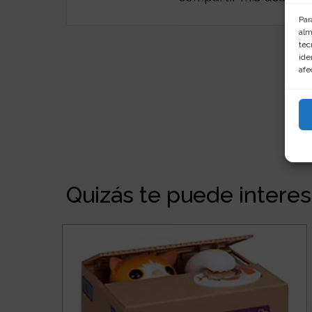
Par
alm
tec
ide
afe
Quizás te puede interesa