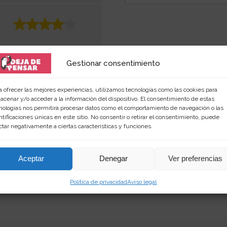
Gestionar consentimiento
a ofrecer las mejores experiencias, utilizamos tecnologías como las cookies para
acenar y/o acceder a la información del dispositivo. El consentimiento de estas
nologías nos permitirá procesar datos como el comportamiento de navegación o las
ntificaciones únicas en este sitio. No consentir o retirar el consentimiento, puede
ctar negativamente a ciertas características y funciones.
 amante de las palabras y de los productos singular
rimientos en
dejadepensar.com
. Me gusta el mar y dis
Aceptar
Denegar
Ver preferencias
Política de privacidad
Aviso legal