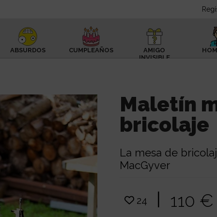
Regí
ABSURDOS
CUMPLEAÑOS
AMIGO
HOM
INVISIBLE
Maletín m
bricolaje
La mesa de bricola
MacGyver
|
110 
24