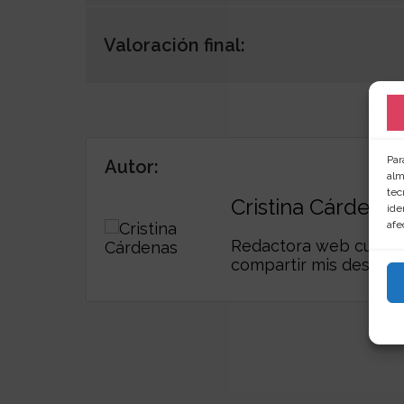
Valoración final:
Par
Autor:
alm
tec
Cristina Cárdenas
ide
afe
Redactora web curiosa,
compartir mis descub