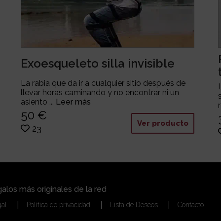
Exoesqueleto silla invisible
La rabia que da ir a cualquier sitio después de
llevar horas caminando y no encontrar ni un
asiento ...
Leer más
50 €
Ver producto
23
alos más originales de la red
gal
Política de privacidad
Lista de Deseos
Contacto