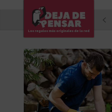
Los regalos más originales de la red