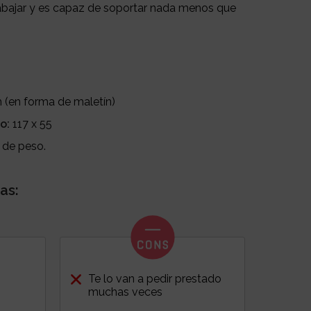
rabajar y es capaz de soportar nada menos que
m (en forma de maletín)
o:
117 x 55
 de peso.
as:
Te lo van a pedir prestado
muchas veces