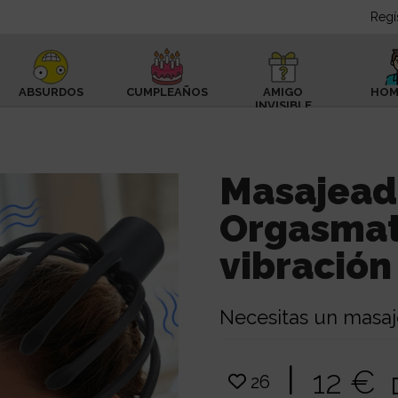
Regí
ABSURDOS
CUMPLEAÑOS
AMIGO
HOM
INVISIBLE
Masajead
Orgasmat
vibración
Necesitas un masaje
|
12 €
26