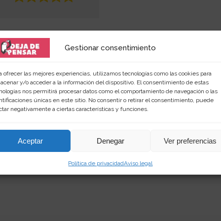
Gestionar consentimiento
a ofrecer las mejores experiencias, utilizamos tecnologías como las cookies para
acenar y/o acceder a la información del dispositivo. El consentimiento de estas
nologías nos permitirá procesar datos como el comportamiento de navegación o las
ntificaciones únicas en este sitio. No consentir o retirar el consentimiento, puede
 amante de las palabras y de los productos singular
ctar negativamente a ciertas características y funciones.
rimientos en
dejadepensar.com
. Me gusta el mar y dis
Aceptar
Denegar
Ver preferencias
Política de privacidad
Aviso legal