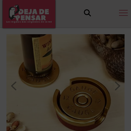
Los regalos más originales de la red