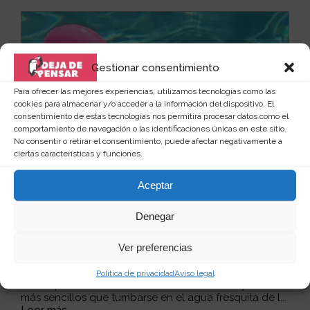
Gestionar consentimiento
Para ofrecer las mejores experiencias, utilizamos tecnologías como las
cookies para almacenar y/o acceder a la información del dispositivo. El
consentimiento de estas tecnologías nos permitirá procesar datos como el
comportamiento de navegación o las identificaciones únicas en este sitio.
No consentir o retirar el consentimiento, puede afectar negativamente a
ciertas características y funciones.
Aceptar
Denegar
Ver preferencias
Posavasos flamenco hinchable para
piscina
Política de privacidad
Aviso legal
Pocos placeres en esta vida cuestan menos y son
más sencillos que tumbarse en el agua fresquita de l...
Leer más