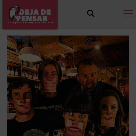
Los regalos más originales de la red