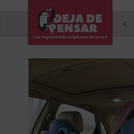
Los regalos más originales de la red