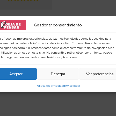
Gestionar consentimiento
a ofrecer las mejores experiencias, utilizamos tecnologías como las cookies para
acenar y/o acceder a la información del dispositivo. El consentimiento de estas
nologías nos permitirá procesar datos como el comportamiento de navegación o las
ntificaciones únicas en este sitio. No consentir o retirar el consentimiento, puede
 amante de las palabras y de los productos singular
ctar negativamente a ciertas características y funciones.
rimientos en
dejadepensar.com
. Me gusta el mar y dis
Aceptar
Denegar
Ver preferencias
Política de privacidad
Aviso legal