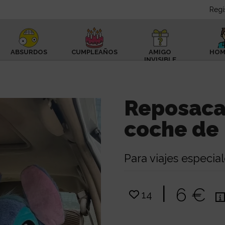
Regí
ABSURDOS
CUMPLEAÑOS
AMIGO
HOM
INVISIBLE
Reposaca
coche de L
Para viajes especia
|
6 €
14