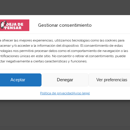
Gestionar consentimiento
a ofrecer las mejores experiencias, utilizamos tecnologías como las cookies para
acenar y/o acceder a la información del dispositivo. El consentimiento de estas
icada.
Los campos obligatorios están marcados con
*
nologías nos permitirá procesar datos como el comportamiento de navegación o las
ntificaciones únicas en este sitio. No consentir o retirar el consentimiento, puede
ctar negativamente a ciertas características y funciones.
Aceptar
Denegar
Ver preferencias
Política de privacidad
Aviso legal