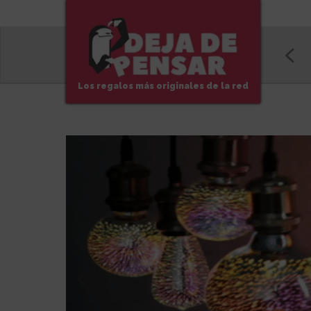
Los regalos más originales de la red