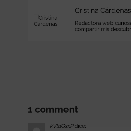
Cristina Cárdenas
Redactora web curiosa,
compartir mis descub
1 comment
kVldGsxP
dice: