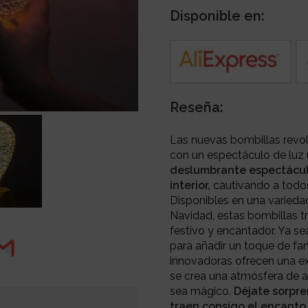
Disponible en:
Reseña:
Las nuevas bombillas revol
con un espectáculo de luz 
deslumbrante espectáculo
interior,
cautivando a todos
Disponibles en una varied
Navidad, estas bombillas t
festivo y encantador. Ya s
para añadir un toque de fant
innovadoras ofrecen una exp
se crea una atmósfera de 
sea mágico.
Déjate sorpre
traen consigo el encanto 