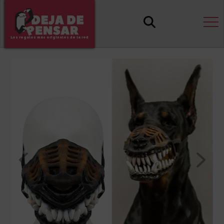
Los regalos más originales de la red