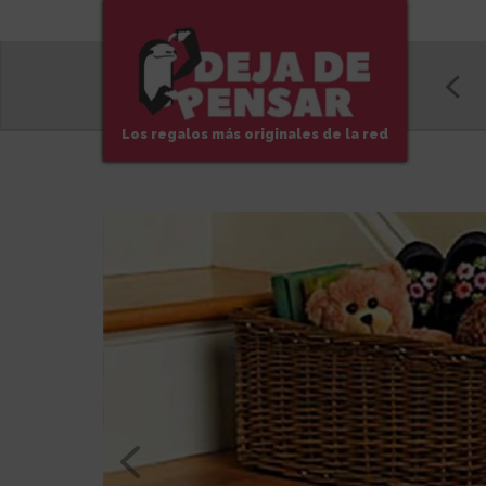
Los regalos más originales de la red