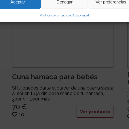
Aceptar
Denegar
Ver preferencias
Política de privacidad
Aviso legal
Cuna hamaca para bebés
Si tu puedes darte el placer de una buena siesta
al sol en tu jardín de la mano de tu hamaca,
¿por q...
Leer más
70 €
Ver producto
10