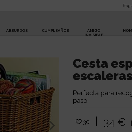
Regí
ABSURDOS
CUMPLEAÑOS
AMIGO
HOM
INVISIBLE
Cesta esp
escalera
Perfecta para recog
paso
|
34 €
30