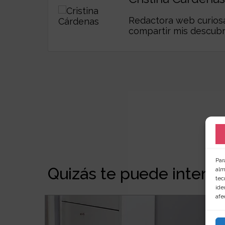
Redactora web curiosa,
compartir mis descub
Par
Quizás te puede interesa
alm
tec
ide
afe