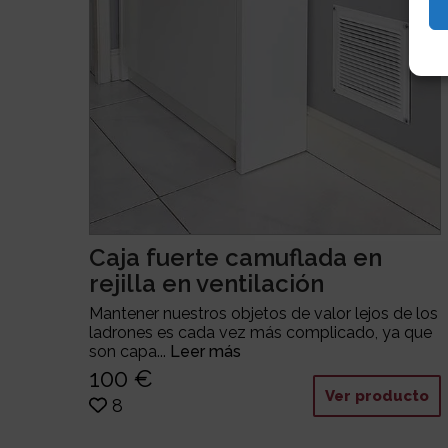
Caja fuerte camuflada en
rejilla en ventilación
Mantener nuestros objetos de valor lejos de los
ladrones es cada vez más complicado, ya que
son capa...
Leer más
100 €
Ver producto
8