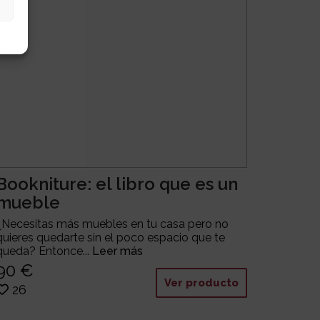
Bookniture: el libro que es un
mueble
¿Necesitas más muebles en tu casa pero no
quieres quedarte sin el poco espacio que te
queda? Entonce...
Leer más
90 €
Ver producto
26