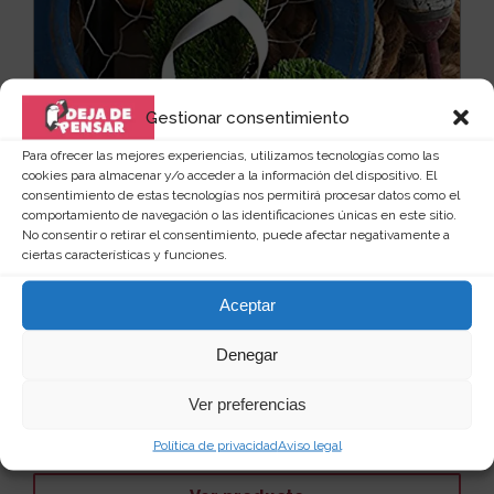
Gestionar consentimiento
Para ofrecer las mejores experiencias, utilizamos tecnologías como las
cookies para almacenar y/o acceder a la información del dispositivo. El
consentimiento de estas tecnologías nos permitirá procesar datos como el
comportamiento de navegación o las identificaciones únicas en este sitio.
No consentir o retirar el consentimiento, puede afectar negativamente a
ciertas características y funciones.
Aceptar
Chanclas con césped para la piscina
Denegar
Estamos muy acostumbrados ya a la arena de las
playas y a las piscinas en las que todo es asfalto, e...
Ver preferencias
Leer más
22
18 €
Política de privacidad
Aviso legal