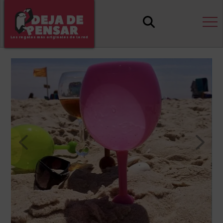
Los regalos más originales de la red