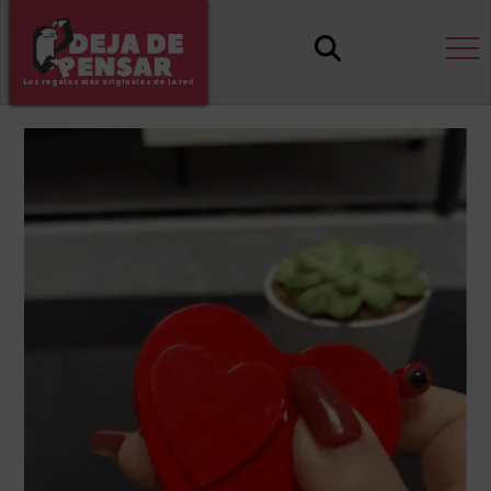
Los regalos más originales de la red