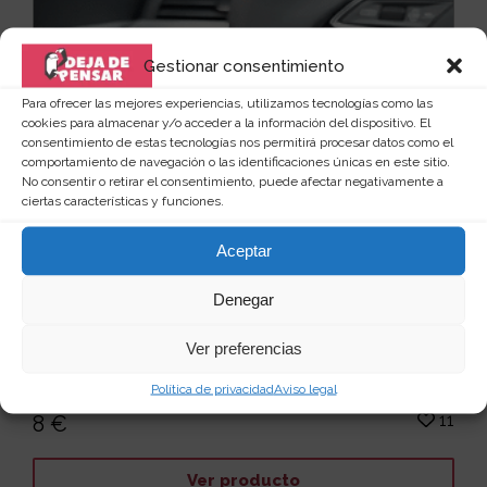
Gestionar consentimiento
Para ofrecer las mejores experiencias, utilizamos tecnologías como las
cookies para almacenar y/o acceder a la información del dispositivo. El
consentimiento de estas tecnologías nos permitirá procesar datos como el
comportamiento de navegación o las identificaciones únicas en este sitio.
No consentir o retirar el consentimiento, puede afectar negativamente a
ciertas características y funciones.
Aceptar
Denegar
Encendedor pistola con cargador de
cigarrillos
Ver preferencias
Imagina un encendedor con un toque audaz y
rebelde: la forma de una pistola. Este ingenioso
Política de privacidad
Aviso legal
disposit...
Leer más
11
8 €
Ver producto