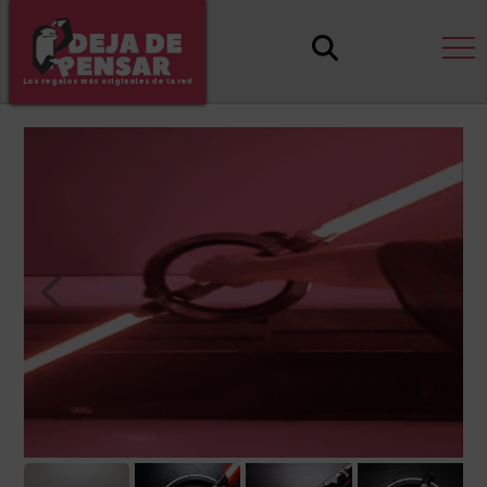
Los regalos más originales de la red