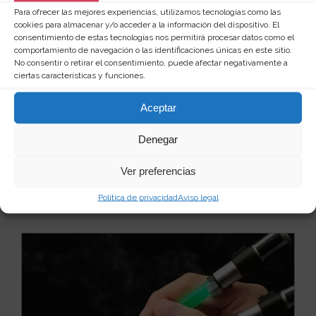
Para ofrecer las mejores experiencias, utilizamos tecnologías como las
cookies para almacenar y/o acceder a la información del dispositivo. El
consentimiento de estas tecnologías nos permitirá procesar datos como el
comportamiento de navegación o las identificaciones únicas en este sitio.
No consentir o retirar el consentimiento, puede afectar negativamente a
Abalorios sueltos para pulsera star
ciertas características y funciones.
wars
Aceptar
Tanto si eres de los que se consideran un fanático
acérrimo de la saga de Star Wars, como si simplem...
Leer más
Denegar
7
5 €
Ver preferencias
Ver producto
Política de privacidad
Aviso legal